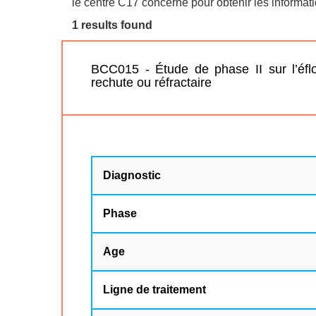
le centre C17 concerné pour obtenir les informatio
1 results found
BCC015 - Étude de phase II sur l’éfl
rechute ou réfractaire
Diagnostic
Phase
Age
Ligne de traitement