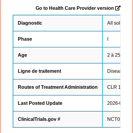
Go to Health Care Provider version
Diagnostic
All solid tu
Phase
I
Age
2 à 25 ans
Ligne de traitement
Disease rel
Routes of Treatment Administration
CLR 131 adm
Last Posted Update
2026-06-19
ClinicalTrials.gov #
NCT034784