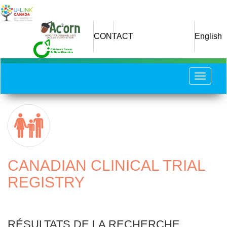
Aller
au
contenu
CONTACT
English
principal
Toggle
navigat
CANADIAN CLINICAL TRIAL
REGISTRY
RÉSULTATS DE LA RECHERCHE