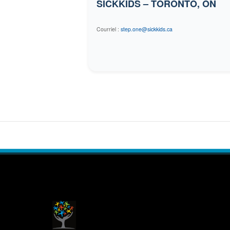
SICKKIDS – TORONTO, ON
Courriel :
step.one@sickkids.ca