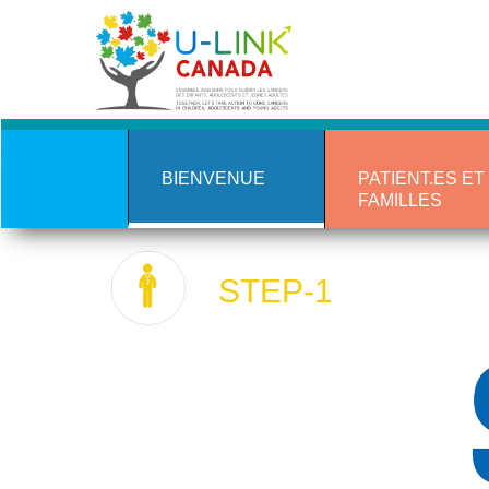
Aller
au
contenu
principal
BIENVENUE
PATIENT.ES ET
FAMILLES
STEP-1