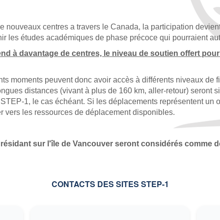
 distance seulement*)
distance seulement*)
nouveaux centres a travers le Canada, la participation devient 
r les études académiques de phase précoce qui pourraient autre
ts à longue distance seulement*)
nd à davantage de centres, le niveau de soutien offert pourr
ts à longue distance seulement*)
érents moments peuvent donc avoir accès à différents niveaux d
ngues distances (vivant à plus de 160 km, aller-retour) seront 
STEP-1, le cas échéant. Si les déplacements représentent un ob
 distance seulement*)
ter vers les ressources de déplacement disponibles.
ts à longue distance seulement*)
 résidant sur l'île de Vancouver seront considérés comme d
CONTACTS DES SITES STEP-1