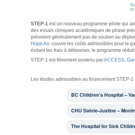
STEP-1
est un nouveau programme pilote qui aide 
des essais cliniques académiques de phase préc
prévoient généralement pas de soutien au déplac
Hope Air
, couvre les coûts admissibles pour le p
évitant les frais à débourser, le programme réduit 
STEP-1 est fièrement soutenu par
ACCESS
,
Gar
Les études admissibles au financement STEP-1 
BC Children's Hospital – V
CONNECT 2108
CHU Sainte-Justine – Montr
ONITT
VICTORY (Patients à longue 
VICTORY (Patients à longue 
The Hospital for Sick Child
OPTIMISE ARM A
ACNS1821 (Patients à longue