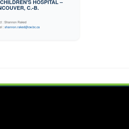
CHILDREN'S HOSPITAL –
COUVER, C.-B.
ct : Shannon Raked
el :
shannon.raked@cw.bc.ca