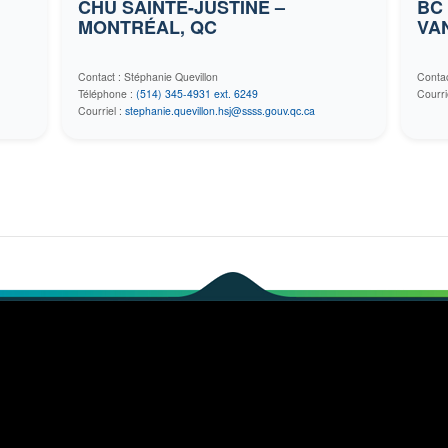
CHU SAINTE-JUSTINE –
BC 
MONTRÉAL, QC
VAN
Contact : Stéphanie Quevillon
Conta
Téléphone :
(514) 345-4931 ext. 6249
Courri
Courriel :
stephanie.quevillon.hsj@ssss.gouv.qc.ca