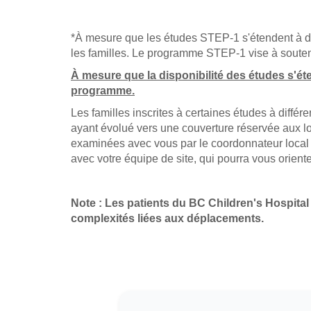
ONITT
ACNS1821 (Patients à longue
CLIC-02
VICTORY (Patients à longue 
CONNECT2108
*À mesure que les études STEP-1 s'étendent à de 
PLAT-07
CONNECT1903
ONITT
les familles. Le programme STEP-1 vise à souteni
OPTIMISE ARM A
CONNECT1905
DECRYPT BABYBRAIN (Patien
À mesure que la disponibilité des études s'éte
DECRYPT BABYBRAIN (Patien
U-R-IMMUNE
programme.
MIRV
CLIC-02
Les familles inscrites à certaines études à diff
ayant évolué vers une couverture réservée aux lo
OPTIMISE ARM A
examinées avec vous par le coordonnateur local 
ACNS1821 (Patients à longue
avec votre équipe de site, qui pourra vous orien
DECRYPT BABYBRAIN (Patien
APAL2020K
Note : Les patients du BC Children's Hospital
MIRV
complexités liées aux déplacements.
OPTIMISE ARM C