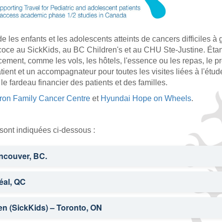
les enfants et les adolescents atteints de cancers difficiles à 
oce au SickKids, au BC Children's et au CHU Ste-Justine. Éta
ement, comme les vols, les hôtels, l'essence ou les repas, le
atient et un accompagnateur pour toutes les visites liées à l'ét
le fardeau financier des patients et des familles.
ron Family Cancer Centre
et
Hyundai Hope on Wheels
.
sont indiquées ci-dessous :
ancouver, BC.
éal, QC
distance seulement*)
distance seulement*)
ren (SickKids) – Toronto, ON
 distance seulement*)